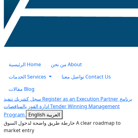
الرئيسية
Home
من نحن
About
الخدمات
Services
تواصل معنا
Contact Us
مقالات
Blog
سجل كشريك تنفيذ
Register as an Execution Partner
برنامج
ادارة الفوز بالمناقصات
Tender Winning Management
Program
English
العربية
خارطة طريق واضحة لدخول السوق
A clear roadmap to
market entry